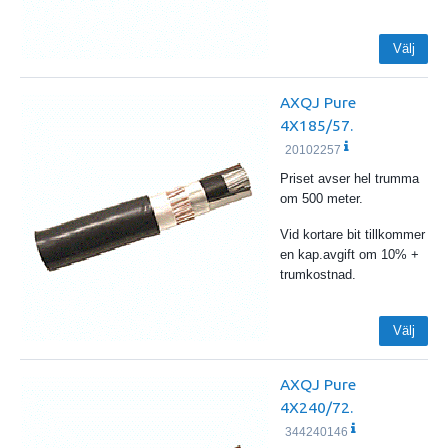
Välj
AXQJ Pure
4X185/57.
20102257
Priset avser hel trumma
om 500 meter.
Vid kortare bit tillkommer
en kap.avgift om 10% +
trumkostnad.
Välj
AXQJ Pure
4X240/72.
344240146