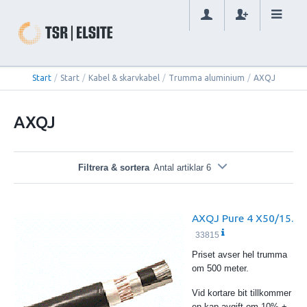
Start
/
Start
/
Kabel & skarvkabel
/
Trumma aluminium
/
AXQJ
AXQJ
Filtrera & sortera
Antal artiklar 6
AXQJ Pure 4 X50/15.
33815
Priset avser hel trumma
om 500 meter.
Vid kortare bit tillkommer
en kap.avgift om 10% +