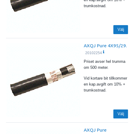
trumkostnad.
Välj
AXQJ Pure 4X95/29.
20102254
Priset avser hel trumma
om 500 meter.
Vid kortare bit tillkommer
en kap.avgift om 10% +
trumkostnad.
Välj
AXQJ Pure