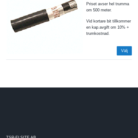
Priset avser hel trumma
om 500 meter.
Vid kortare bit tillkommer
en kap.avgift om 10% +
trumkostnad.
Välj
TSR-ELSITE AB